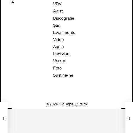
4
VDV
Artiști
Discografie
Știri
Evenimente
Video
Audio
Interviuri
Versuri
Foto
Susține-ne
© 2024 HipHopKulture.ro
FAUST – TE AȘTEPT LA SHOW (FEAT.
MACANACHE)