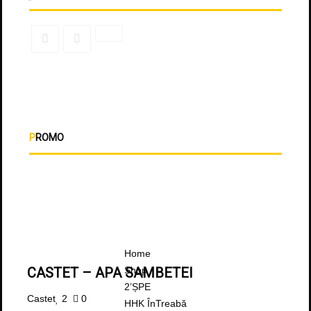
PROMO
Home
Shop
CASTET – APA SAMBETEI
2’ȘPE
Castet
2
0
HHK ÎnTreabă