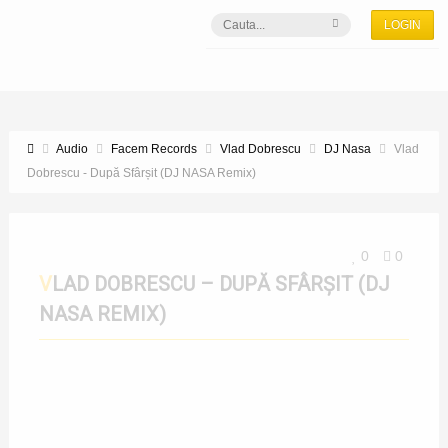
LOGIN
Audio
Facem Records
Vlad Dobrescu
DJ Nasa
Vlad
Dobrescu - După Sfârșit (DJ NASA Remix)
0
0
VLAD DOBRESCU – DUPĂ SFÂRȘIT (DJ
NASA REMIX)