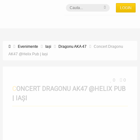
LOGIN
Evenimente
Iași
Dragonu AKA 47
Concert Dragonu
AK47 @Helix Pub | Iași
0
0
CONCERT DRAGONU AK47 @HELIX PUB
| IAȘI