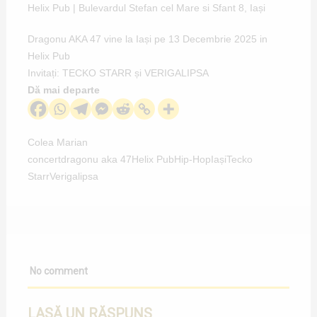
Helix Pub | Bulevardul Stefan cel Mare si Sfant 8, Iași
Dragonu AKA 47 vine la Iași pe 13 Decembrie 2025 in
Helix Pub
Invitați: TECKO STARR și VERIGALIPSA
Dă mai departe
Colea Marian
concert
dragonu aka 47
Helix Pub
Hip-Hop
Iași
Tecko
Starr
Verigalipsa
No comment
LASĂ UN RĂSPUNS