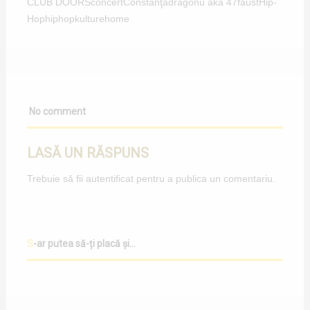
CLUB DOORS
concert
Constanţa
dragonu aka 47
faust
Hip-
Hop
hiphopkulture
home
No comment
LASĂ UN RĂSPUNS
Trebuie să fii
autentificat
pentru a publica un comentariu.
S-ar putea să-ți placă și...