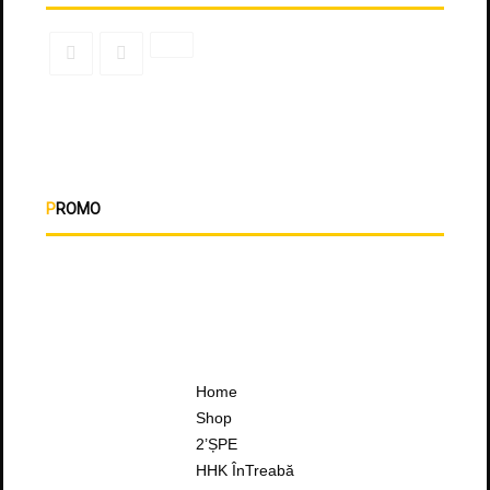
PROMO
Home
Shop
2’ȘPE
HHK ÎnTreabă