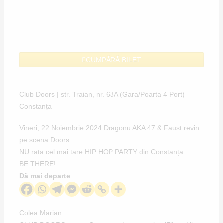
CUMPĂRĂ BILET
Club Doors | str. Traian, nr. 68A (Gara/Poarta 4 Port)
Constanța
Vineri, 22 Noiembrie 2024
Dragonu AKA 47
&
Faust
revin
pe scena
Doors
NU rata cel mai tare HIP HOP PARTY din Constanța
BE THERE!
Dă mai departe
Colea Marian