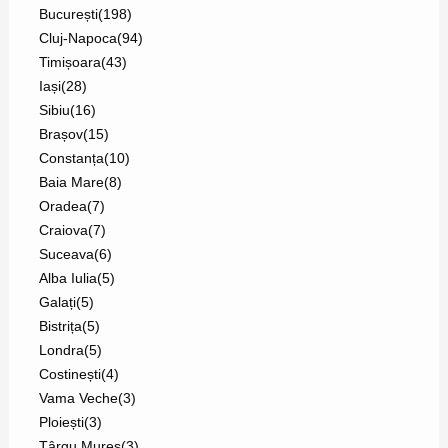
București
(198)
Cluj-Napoca
(94)
Timișoara
(43)
Iași
(28)
Sibiu
(16)
Brașov
(15)
Constanța
(10)
Baia Mare
(8)
Oradea
(7)
Craiova
(7)
Suceava
(6)
Alba Iulia
(5)
Galați
(5)
Bistrița
(5)
Londra
(5)
Costinești
(4)
Vama Veche
(3)
Ploiești
(3)
Târgu Mureș
(3)