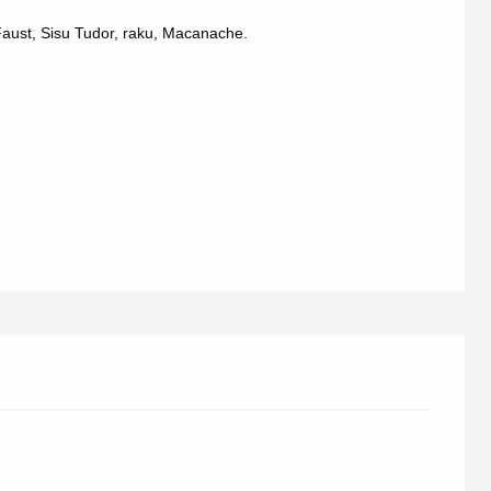
Faust
,
Sisu Tudor
,
raku
,
Macanache
.