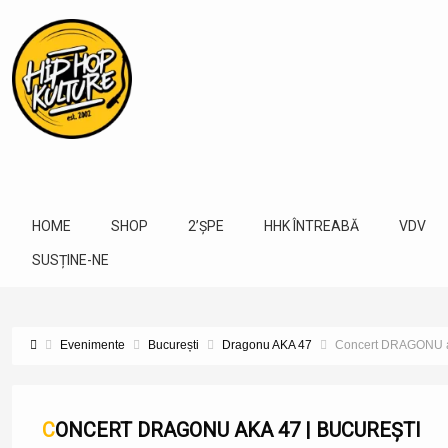
HOME
SHOP
2’ȘPE
HHK ÎNTREABĂ
VDV
SUSȚINE-NE
Evenimente
București
Dragonu AKA 47
Concert DRAGONU ak
CONCERT DRAGONU AKA 47 | BUCUREȘTI