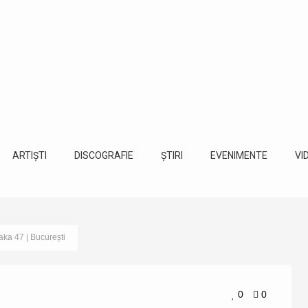
ARTIȘTI
DISCOGRAFIE
ȘTIRI
EVENIMENTE
VI
a 47 | București
0
0