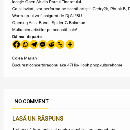
locație Open Air din Parcul Tineretului.
Ca si invitati, vor performa pe scenă artiștii:
Cedry2k
,
Phunk B
,
Warm-up-ul va fi asigurat de
Dj AL*BU
.
Opening Acts:
Bonel
, Spider G Balamuc.
Multumim artistilor pe această cale!
Dă mai departe
Colea Marian
București
concert
dragonu aka 47
Hip-Hop
hiphopkulture
home
NO COMMENT
LASĂ UN RĂSPUNS
Trebuie să fii
autentificat
pentru a publica un comentariu.