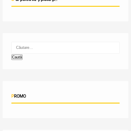
Caută
după:
PROMO