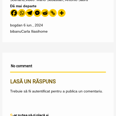
Dă mai departe
bogdan
6 iun., 2024
bibanu
Carla Iliasi
home
No comment
LASĂ UN RĂSPUNS
Trebuie să fii
autentificat
pentru a publica un comentariu.
S-ar putea să-ți placă și...