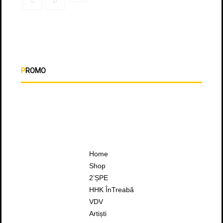
PROMO
Home
Shop
2’ȘPE
HHK ÎnTreabă
VDV
Artiști