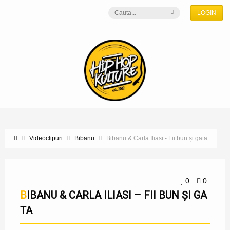
LOGIN
Videoclipuri
Bibanu
Bibanu & Carla Iliasi - Fii bun și gata
0
0
BIBANU & CARLA ILIASI – FII BUN ȘI GA
TA