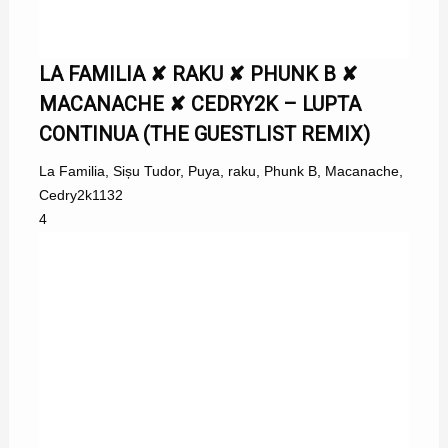
LA FAMILIA ✘ RAKU ✘ PHUNK B ✘
MACANACHE ✘ CEDRY2K – LUPTA
CONTINUA (THE GUESTLIST REMIX)
La Familia
,
Sișu Tudor
,
Puya
,
raku
,
Phunk B
,
Macanache
,
Cedry2k
1132
4